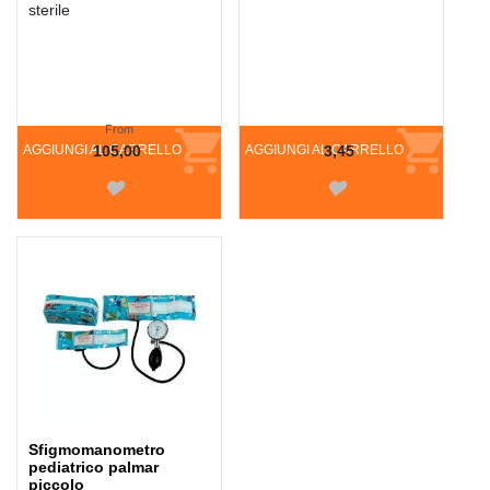
sterile
From
AGGIUNGI AL CARRELLO
105,00
AGGIUNGI AL CARRELLO
3,45
Sfigmomanometro
pediatrico palmar
piccolo