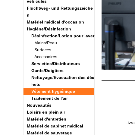
véhicules
Fluchtweg- und Rettungszeiche
n
Matériel médical d'occasion
Hygiène/Désinfection
Désinfection/Lotion pour laver
Mains/Peau
Surfaces
Accessoires
Serviettes/Distributeurs
Gants/Doigtiers
Nettoyage/Evacuation des déc
hets
Vêtement hygiénique
Traitement de l'air
Nouveautés
Loisirs en plein air
Matériel d'entretien
Livra
Matériel de cabinet médical
Matériel de sauvetage