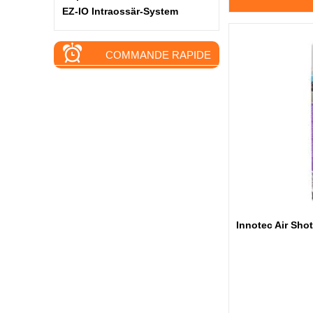
EZ-IO Intraossär-System
COMMANDE RAPIDE
Innotec Air Sho