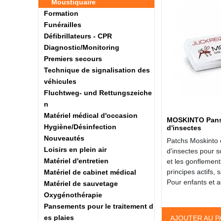
Moustiquaire
Formation
Funérailles
Défibrillateurs - CPR
Diagnostic/Monitoring
Premiers secours
Technique de signalisation des
véhicules
Fluchtweg- und Rettungszeiche
n
Matériel médical d'occasion
MOSKINTO Pans
Hygiène/Désinfection
d'insectes
Nouveautés
Patchs Moskinto 
Loisirs en plein air
d'insectes pour 
Matériel d'entretien
et les gonflemen
principes actifs, 
Matériel de cabinet médical
Pour enfants et a
Matériel de sauvetage
Oxygénothérapie
Pansements pour le traitement d
es plaies
AJOUTER AU P