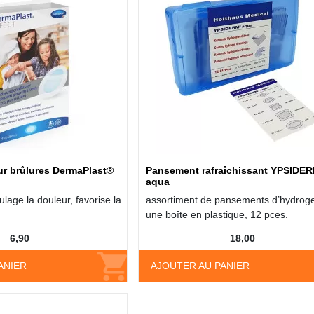
r brûlures DermaPlast®
Pansement rafraîchissant YPSIDE
aqua
ulage la douleur, favorise la
assortiment de pansements d’hydroge
une boîte en plastique, 12 pces.
6,90
18,00
ANIER
AJOUTER AU PANIER