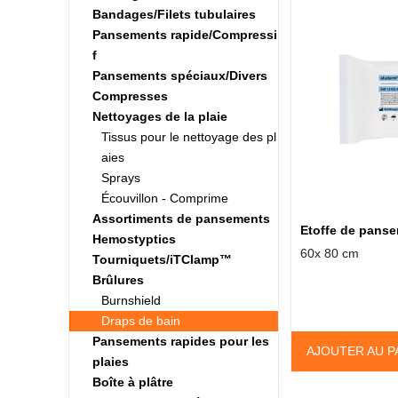
Bandages/Filets tubulaires
Pansements rapide/Compressi
f
Pansements spéciaux/Divers
Compresses
Nettoyages de la plaie
Tissus pour le nettoyage des pl
aies
Sprays
Écouvillon - Comprime
Assortiments de pansements
Etoffe de pan
Hemostyptics
60x 80 cm
Tourniquets/iTClamp™
Brûlures
Burnshield
Draps de bain
Pansements rapides pour les
AJOUTER AU P
plaies
Boîte à plâtre