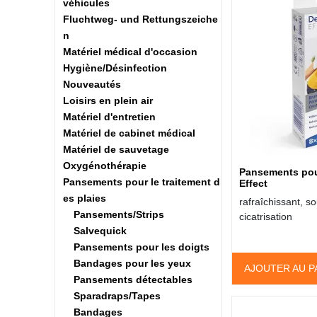
véhicules
Fluchtweg- und Rettungszeiche
n
Matériel médical d'occasion
Hygiène/Désinfection
Nouveautés
Loisirs en plein air
Matériel d'entretien
Matériel de cabinet médical
Matériel de sauvetage
Oxygénothérapie
Pansements pou
Pansements pour le traitement d
Effect
es plaies
rafraîchissant, so
Pansements/Strips
cicatrisation
Salvequick
Pansements pour les doigts
Bandages pour les yeux
AJOUTER AU P
Pansements détectables
Sparadraps/Tapes
Bandages