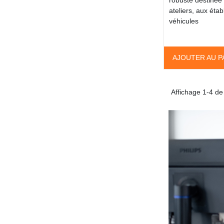
robuste destinée 
ateliers, aux éta
véhicules
AJOUTER AU P
Affichage 1-4 de 