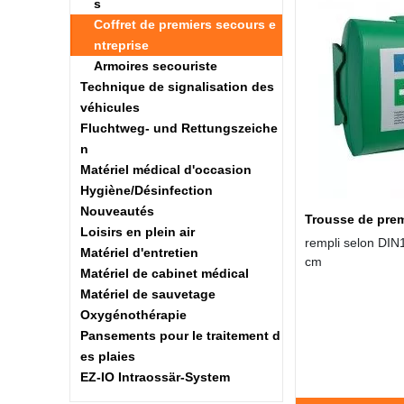
s
Coffret de premiers secours e
ntreprise
Armoires secouriste
Technique de signalisation des
véhicules
Fluchtweg- und Rettungszeiche
n
Matériel médical d'occasion
Hygiène/Désinfection
Nouveautés
Trousse de prem
Loisirs en plein air
rempli selon DIN1
Matériel d'entretien
cm
Matériel de cabinet médical
Matériel de sauvetage
Oxygénothérapie
Pansements pour le traitement d
es plaies
EZ-IO Intraossär-System