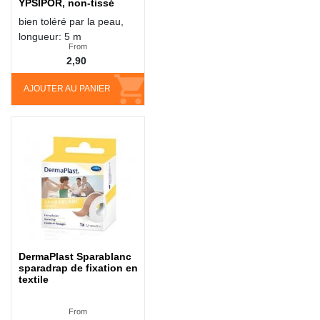
YPSIPOR, non-tissé
bien toléré par la peau,
longueur: 5 m
From
2,90
AJOUTER AU PANIER
DermaPlast Sparablanc
sparadrap de fixation en
textile
From