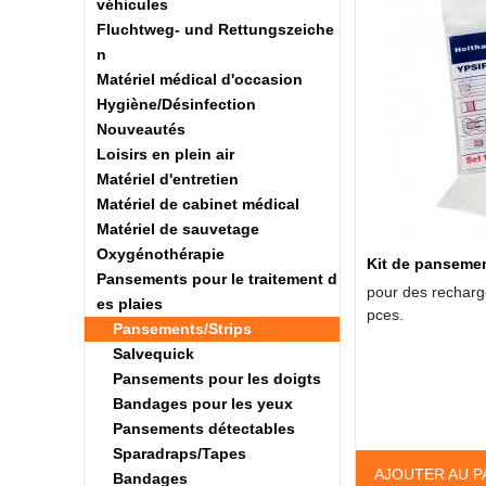
véhicules
Fluchtweg- und Rettungszeiche
n
Matériel médical d'occasion
Hygiène/Désinfection
Nouveautés
Loisirs en plein air
Matériel d'entretien
Matériel de cabinet médical
Matériel de sauvetage
Oxygénothérapie
Kit de panseme
Pansements pour le traitement d
pour des recharg
es plaies
pces.
Pansements/Strips
Salvequick
Pansements pour les doigts
Bandages pour les yeux
Pansements détectables
Sparadraps/Tapes
AJOUTER AU P
Bandages