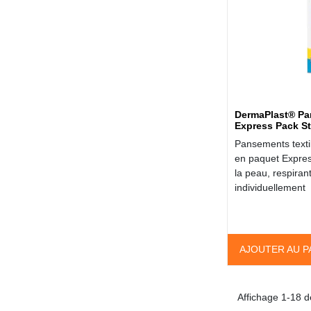
DermaPlast® Pa
Express Pack St
Pansements texti
en paquet Expre
la peau, respiran
individuellement
AJOUTER AU P
Affichage 1-18 de