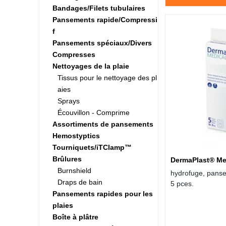
Bandages/Filets tubulaires
Pansements rapide/Compressi
f
Pansements spéciaux/Divers
Compresses
Nettoyages de la plaie
Tissus pour le nettoyage des pl
aies
Sprays
Écouvillon - Comprime
Assortiments de pansements
Hemostyptics
Tourniquets/iTClamp™
Brûlures
DermaPlast® Me
Burnshield
hydrofuge, panse
Draps de bain
5 pces.
Pansements rapides pour les
plaies
Boîte à plâtre