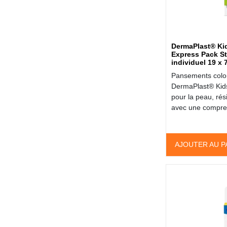
DermaPlast® Ki
Express Pack St
individuel 19 x
Pansements color
DermaPlast® Kid
pour la peau, rési
avec une compre
AJOUTER AU P