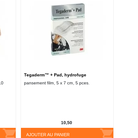
Tegaderm™ + Pad, hydrofuge
10
pansement film, 5 x 7 cm, 5 pces.
10,50
AJOUTER AU PANIER