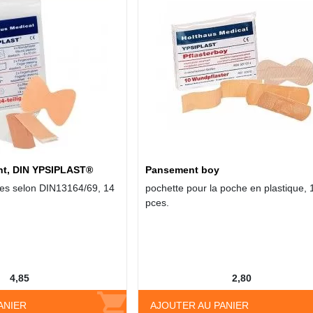
nt, DIN YPSIPLAST®
Pansement boy
es selon DIN13164/69, 14
pochette pour la poche en plastique, 
pces.
4,85
2,80
ANIER
AJOUTER AU PANIER