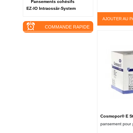
Pansements cohésifs
EZ-IO Intraossär-System
AJOUTER AU P
COMMANDE RAPIDE
Cosmopor® E St
pansement pour p