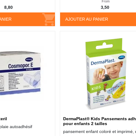
From
8,80
3,50
ANIER
AJOUTER AU PANIER
eril
DermaPlast® Kids Pansements adh
pour enfants 2 tailles
laie autoadhésif
pansement enfant coloré et imprimé,