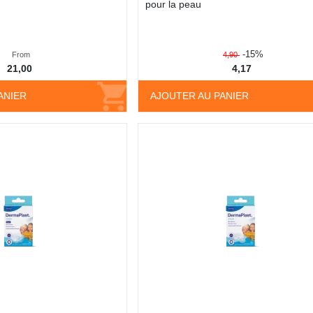
pour la peau
-15%
From
4,90
21,00
4,17
ANIER
AJOUTER AU PANIER