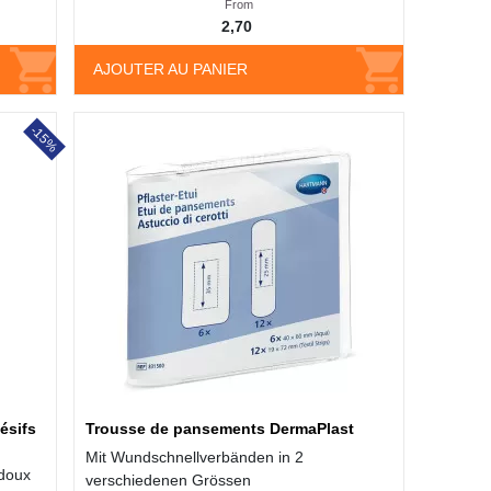
From
2,70
AJOUTER AU PANIER
-15%
ésifs
Trousse de pansements DermaPlast
Mit Wundschnellverbänden in 2
 doux
verschiedenen Grössen