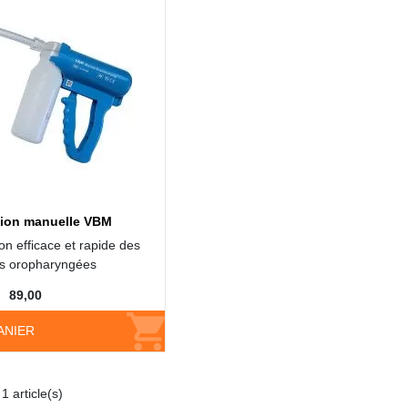
tion manuelle VBM
on efficace et rapide des
tés oropharyngées
89,00
ANIER
1 article(s)