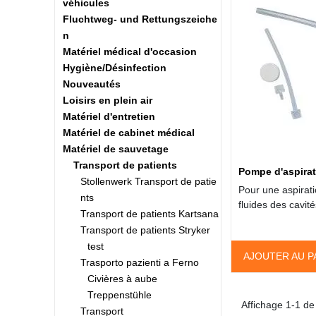
véhicules
Fluchtweg- und Rettungszeiche
n
Matériel médical d'occasion
Hygiène/Désinfection
Nouveautés
Loisirs en plein air
Matériel d'entretien
Matériel de cabinet médical
Matériel de sauvetage
Transport de patients
Pompe d'aspira
Stollenwerk Transport de patie
Pour une aspirati
nts
fluides des cavi
Transport de patients Kartsana
Transport de patients Stryker
test
AJOUTER AU P
Trasporto pazienti a Ferno
Civières à aube
Treppenstühle
Affichage 1-1 de 
Transport