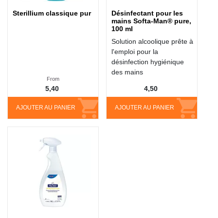
Sterillium classique pur
Désinfectant pour les
mains Softa-Man® pure,
100 ml
Solution alcoolique prête à
l'emploi pour la
désinfection hygiénique
des mains
From
5,40
4,50
AJOUTER AU PANIER
AJOUTER AU PANIER