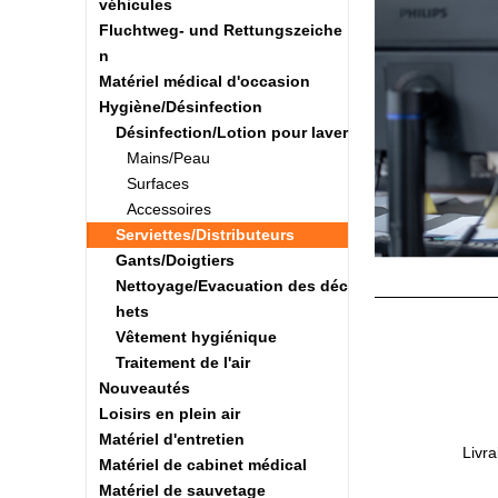
véhicules
Fluchtweg- und Rettungszeiche
n
Matériel médical d'occasion
Hygiène/Désinfection
Désinfection/Lotion pour laver
Mains/Peau
Surfaces
Accessoires
Serviettes/Distributeurs
Gants/Doigtiers
Nettoyage/Evacuation des déc
hets
Vêtement hygiénique
Traitement de l'air
Nouveautés
Loisirs en plein air
Matériel d'entretien
Livra
Matériel de cabinet médical
Matériel de sauvetage