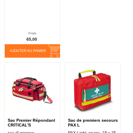
From
65,00
AJOUTER AU PANIER
Sac Premier Répondant
Sac de premiers secours
CRITICAL'S
PAX L
sac d'urgence
PAX-Light, rouge, 19 x 25