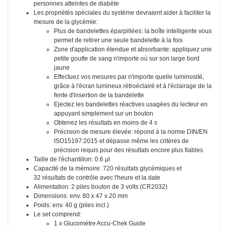
personnes atteintes de diabète
Les propriétés spéciales du système devraient aider à faciliter la
mesure de la glycémie:
Plus de bandelettes éparpillées: la boîte intelligente vous
permet de retirer une seule bandelette à la fois
Zone d'application étendue et absorbante: appliquez une
petite goutte de sang n'importe où sur son large bord
jaune
Effectuez vos mesures par n'importe quelle luminosité,
grâce à l'écran lumineux rétroéclairé et à l'éclairage de la
fente d'insertion de la bandelette
Ejectez les bandelettes réactives usagées du lecteur en
appuyant simplement sur un bouton
Obtenez les résultats en moins de 4 s
Précision de mesure élevée: répond à la norme DIN/EN
ISO15197:2015 et dépasse même les critères de
précision requis pour des résultats encore plus fiables
Taille de l'échantillon: 0.6 µl
Capacité de la mémoire: 720 résultats glycémiques et
32 résultats de contrôle avec l'heure et la date
Alimentation: 2 piles bouton de 3 volts (CR2032)
Dimensions: env. 80 x 47 x 20 mm
Poids: env. 40 g (piles incl.)
Le set comprend:
1 x Glucomètre Accu-Chek Guide