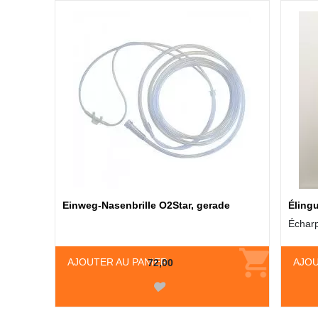
Einweg-Nasenbrille O2Star, gerade
Élingu
Écharp
AJOUTER AU PANIER
AJOU
72,00