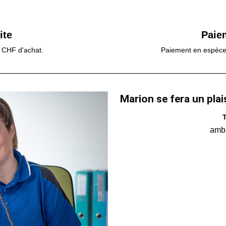
ite
Paie
0 CHF d'achat.
Paiement en espèces,
Marion se fera un plai
T
amb