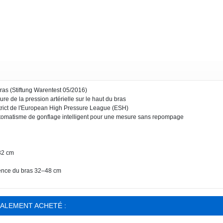
bras (Stiftung Warentest 05/2016)
de la pression artérielle sur le haut du bras
strict de l'European High Pressure League (ESH)
Automatisme de gonflage intelligent pour une mesure sans repompage
32 cm
érence du bras 32–48 cm
GALEMENT ACHETÉ :