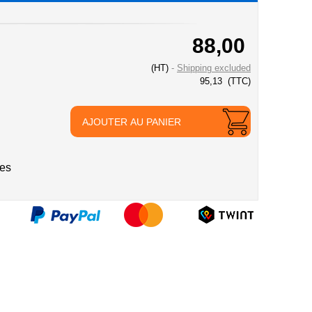
88,00
(HT)
Shipping excluded
95,13
(TTC)
AJOUTER AU PANIER
ies