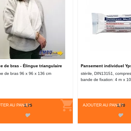
e de bras - Élingue triangulaire
Pansement individuel Yp
e de bras 96 x 96 x 136 cm
stérile, DIN13151, compres
bande de fixation: 4 m x 1
TER AU PANIER
AJOUTER AU PANIER
1,75
1,70