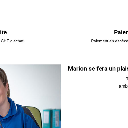
ite
Paie
0 CHF d'achat.
Paiement en espèces,
Marion se fera un plai
T
amb