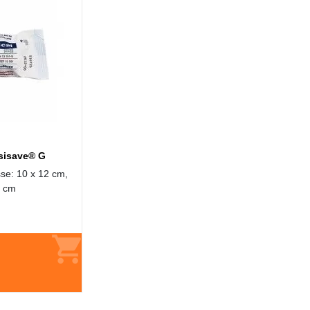
sisave® G
se: 10 x 12 cm,
0 cm