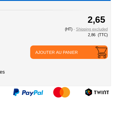
2,65
(HT)
Shipping excluded
2,86
(TTC)
AJOUTER AU PANIER
ies