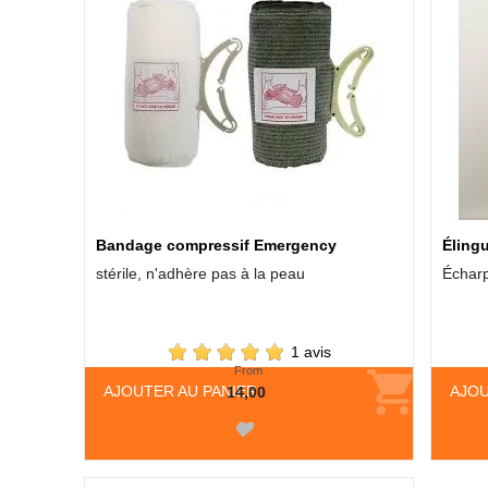
Bandage compressif Emergency
Élingu
stérile, n'adhère pas à la peau
Écharp
1 avis
From
AJOUTER AU PANIER
AJOU
14,00