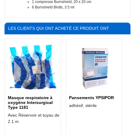
1 compresse Burnshield, 20 x 20 cm
6 Burnshield Blotts, 3.5 ml
LES CLIENTS QUI ONT ACHETÉ CE PRODUIT ONT
ÉGALEMENT ACHETÉ :
Masque respiratoire à
Pansements YPSIPOR
oxygène Intersurgical
adhésif, stérile
Type 1181
Avec Réservoir et tuyau de
2.1 m