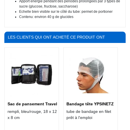
Apport énergie pendant des périodes prolongées par 3 types de
sucre (glucose, fructose, saccharose)
Echelle bien visible sur le côté du tube: permet de portioner
Contenu: environ 40 g de glucides
LES CLIENTS QUI ONT ACHETÉ CE PRODUIT ONT
ÉGALEMENT ACHETÉ :
Sac de pansement Travel
Bandage tête YPSINETZ
rempli, bleu/rouge, 18 x 12
tube de bandage en filet
x 8 cm
prêt à l'emploi