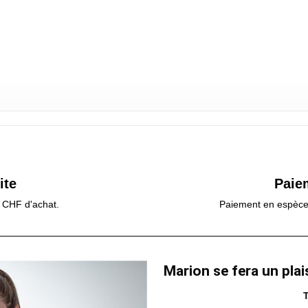
ite
Paie
0 CHF d'achat.
Paiement en espèces,
Marion se fera un plai
T