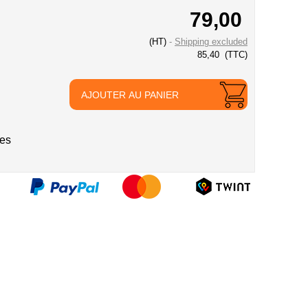
79,00
(HT)
Shipping excluded
85,40
(TTC)
AJOUTER AU PANIER
ies