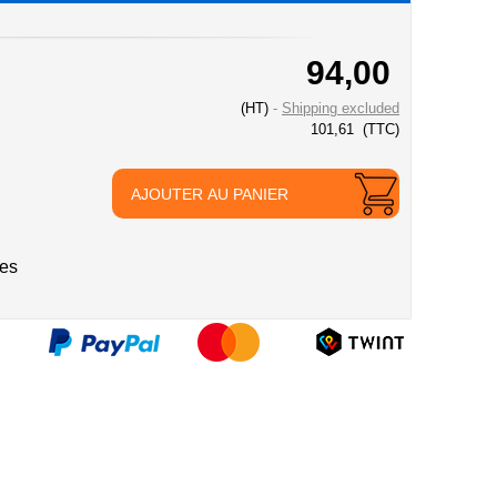
94,00
(HT)
Shipping excluded
101,61
(TTC)
AJOUTER AU PANIER
ies