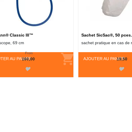
ann® Classic III™
Sachet SicSac®, 50 pces.
scope, 69 cm
sachet pratique en cas de
From
TER AU PANIER
AJOUTER AU PANIER
160,00
19,50