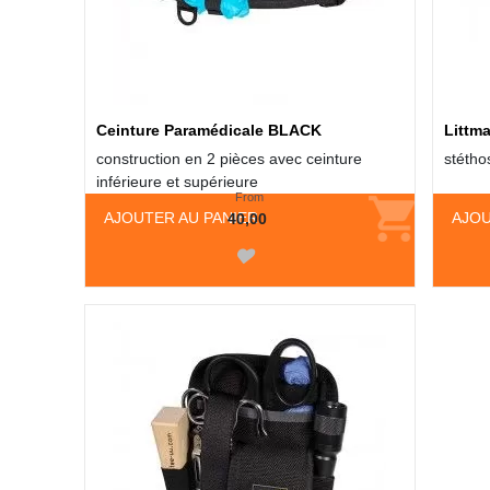
Ceinture Paramédicale BLACK
Littm
construction en 2 pièces avec ceinture
stétho
inférieure et supérieure
From
AJOUTER AU PANIER
AJOU
40,00