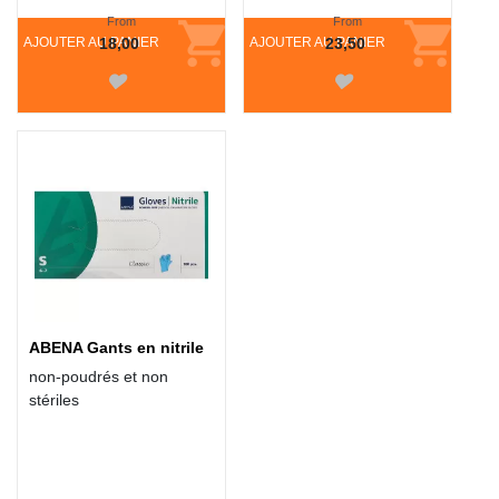
From
From
AJOUTER AU PANIER
18,00
AJOUTER AU PANIER
23,50
ABENA Gants en nitrile
non-poudrés et non
stériles