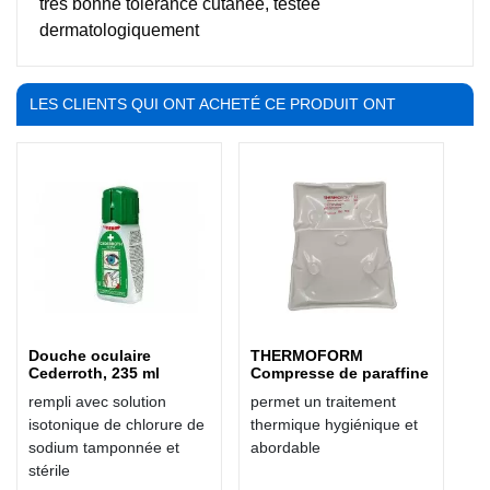
très bonne tolérance cutanée, testée
dermatologiquement
LES CLIENTS QUI ONT ACHETÉ CE PRODUIT ONT
ÉGALEMENT ACHETÉ :
Douche oculaire
THERMOFORM
Cederroth, 235 ml
Compresse de paraffine
rempli avec solution
permet un traitement
isotonique de chlorure de
thermique hygiénique et
sodium tamponnée et
abordable
stérile