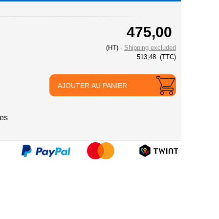
475,00
(HT)
Shipping excluded
513,48
(TTC)
AJOUTER AU PANIER
ies