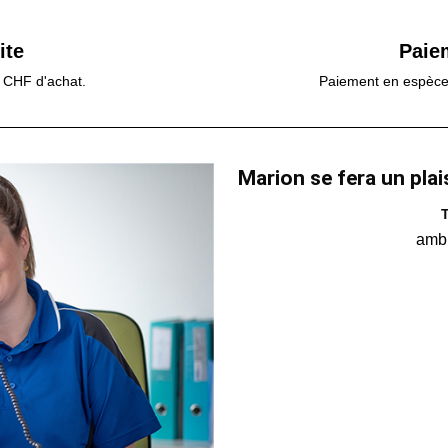
ite
Paie
0 CHF d'achat.
Paiement en espèces,
Marion se fera un plai
T
amb