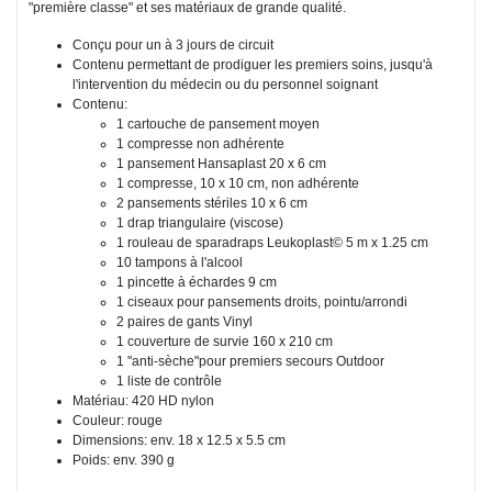
"première classe" et ses matériaux de grande qualité.
Conçu pour un à 3 jours de circuit
Contenu permettant de prodiguer les premiers soins, jusqu'à
l'intervention du médecin ou du personnel soignant
Contenu:
1 cartouche de pansement moyen
1 compresse non adhérente
1 pansement Hansaplast 20 x 6 cm
1 compresse, 10 x 10 cm, non adhérente
2 pansements stériles 10 x 6 cm
1 drap triangulaire (viscose)
1 rouleau de sparadraps Leukoplast© 5 m x 1.25 cm
10 tampons à l'alcool
1 pincette à échardes 9 cm
1 ciseaux pour pansements droits, pointu/arrondi
2 paires de gants Vinyl
1 couverture de survie 160 x 210 cm
1 "anti-sèche"pour premiers secours Outdoor
1 liste de contrôle
Matériau: 420 HD nylon
Couleur: rouge
Dimensions: env. 18 x 12.5 x 5.5 cm
Poids: env. 390 g