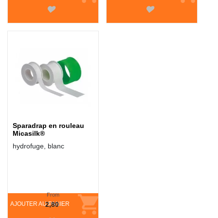
Sparadrap en rouleau
Micasilk®
hydrofuge, blanc
From
AJOUTER AU PANIER
2,80