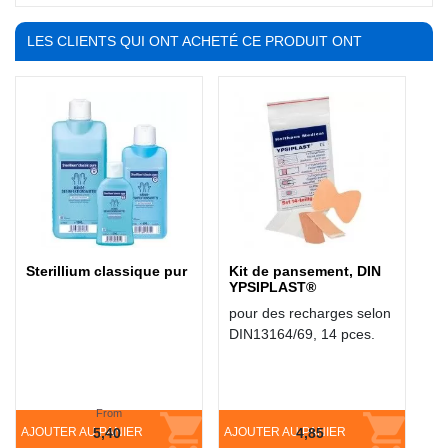
LES CLIENTS QUI ONT ACHETÉ CE PRODUIT ONT
ÉGALEMENT ACHETÉ :
Sterillium classique pur
Kit de pansement, DIN
YPSIPLAST®
pour des recharges selon
DIN13164/69, 14 pces.
From
AJOUTER AU PANIER
5,40
AJOUTER AU PANIER
4,85