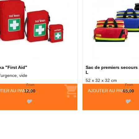
a "First Aid"
Sac de premiers secour
L
'urgence, vide
52 x 32 x 32 cm
From
From
TER AU PANIER
AJOUTER AU PANIER
12,00
65,00