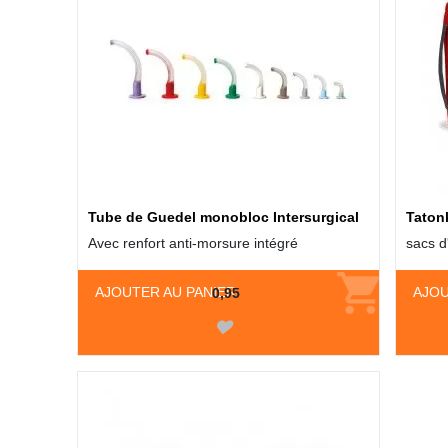
Tube de Guedel monobloc Intersurgical
Tatonk
Avec renfort anti-morsure intégré
sacs d
AJOUTER AU PANIER
AJOU
0,95