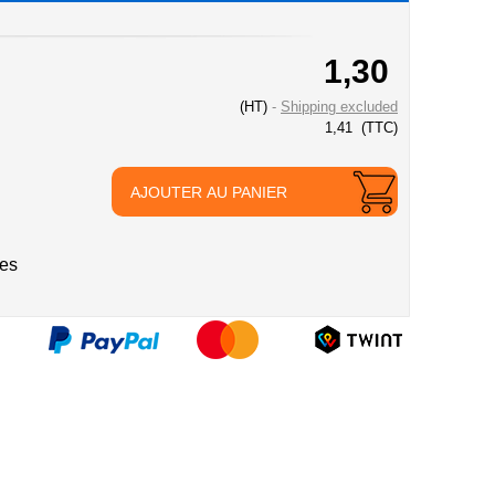
1,30
(HT)
Shipping excluded
1,41
(TTC)
AJOUTER AU PANIER
ies