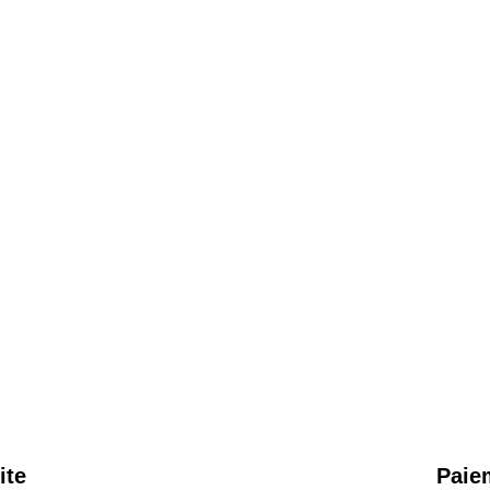
ite
Paie