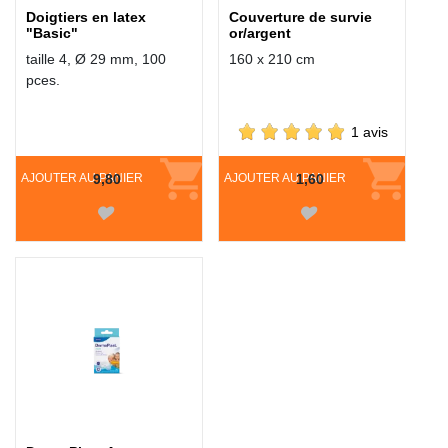
Doigtiers en latex
Couverture de survie
"Basic"
or/argent
taille 4, Ø 29 mm, 100
160 x 210 cm
pces.
1 avis
AJOUTER AU PANIER
9,80
AJOUTER AU PANIER
1,60