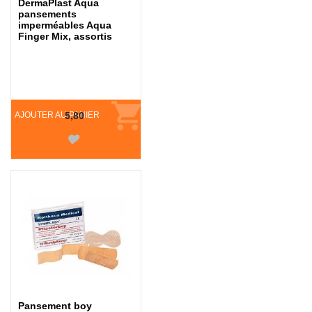
DermaPlast Aqua
pansements
imperméables Aqua
Finger Mix, assortis
AJOUTER AU PANIER
5,80
Pansement boy