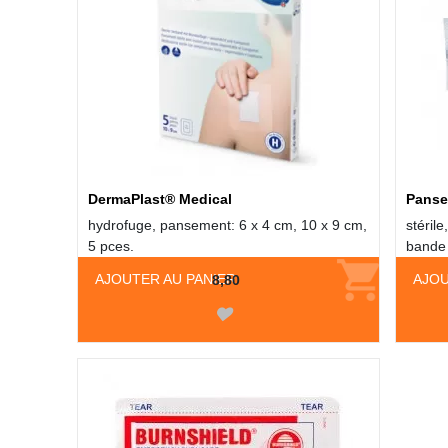
DermaPlast® Medical
Panse
hydrofuge, pansement: 6 x 4 cm, 10 x 9 cm,
stéril
5 pces.
bande 
AJOUTER AU PANIER
AJOU
8,80