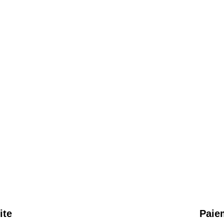
ite
Paie