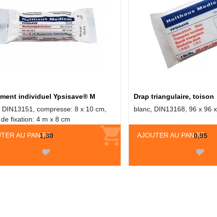
ment individuel Ypsisave® M
Drap triangulaire, toison
e, DIN13151, compresse: 8 x 10 cm,
blanc, DIN13168, 96 x 96 
de fixation: 4 m x 8 cm
TER AU PANIER
AJOUTER AU PANIER
1,30
0,95