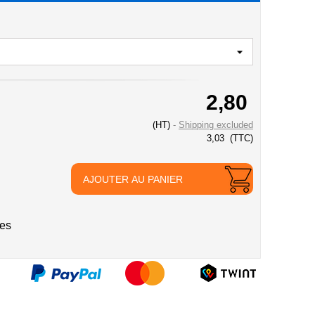
2,80
(HT)
Shipping excluded
3,03
(TTC)
AJOUTER AU PANIER
ies