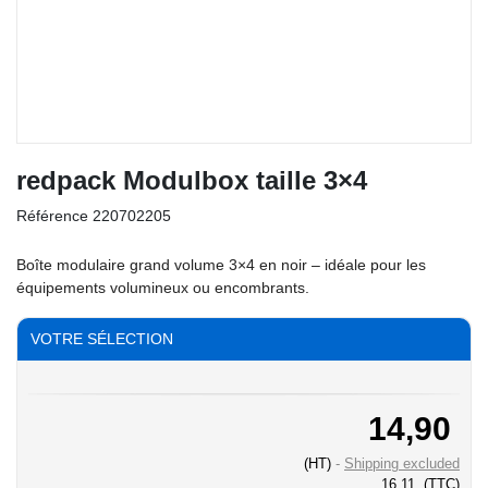
redpack Modulbox taille 3×4
Référence
220702205
Boîte modulaire grand volume 3×4 en noir – idéale pour les
équipements volumineux ou encombrants.
VOTRE SÉLECTION
14,90
(HT)
Shipping excluded
16,11
(TTC)