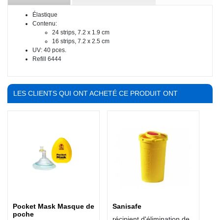
Élastique
Contenu:
24 strips, 7.2 x 1.9 cm
16 strips, 7.2 x 2.5 cm
UV: 40 pces.
Refill 6444
LES CLIENTS QUI ONT ACHETÉ CE PRODUIT ONT
ÉGALEMENT ACHETÉ :
Pocket Mask Masque de
Sanisafe
poche
récipient d'élimination de