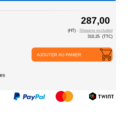
287,00
(HT)
Shipping excluded
310,25
(TTC)
AJOUTER AU PANIER
ies