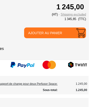
1 245,00
(HT)
Shipping excluded
1 345,85
(TTC)
AJOUTER AU PANIER
ies
Support de charge pour deux Perfusor Space:
1.245,00
Sous-total:
1.245,00