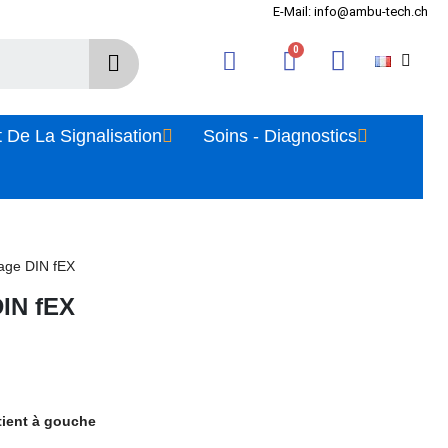
E-Mail: info@ambu-tech.ch
 De La Signalisation
Soins - Diagnostics
llage DIN fEX
DIN fEX
atient à gouche