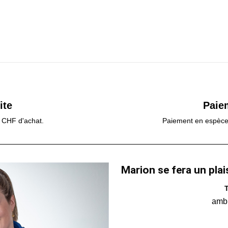
ite
Paie
0 CHF d'achat.
Paiement en espèces,
Marion se fera un plai
T
amb