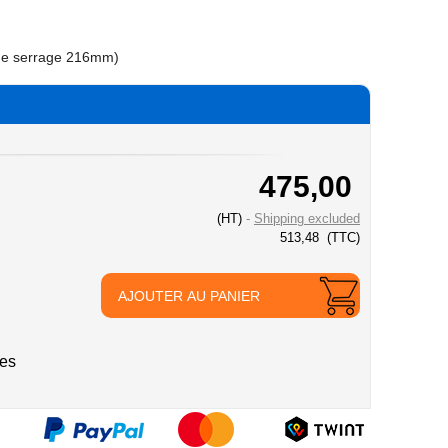
de serrage 216mm)
475,00
(HT)
Shipping excluded
513,48
(TTC)
AJOUTER AU PANIER
ies