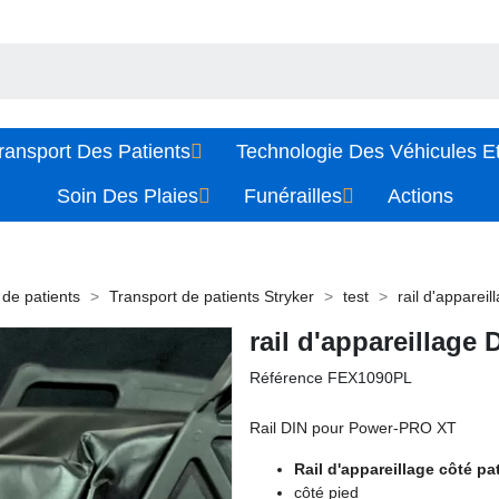
ransport Des Patients
Technologie Des Véhicules Et
Soin Des Plaies
Funérailles
Actions
 de patients
Transport de patients Stryker
test
rail d'apparei
rail d'appareillage 
Référence
FEX1090PL
Rail DIN pour Power-PRO XT
Rail d'appareillage côté p
côté pied