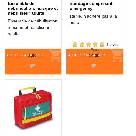
Ensemble de
Bandage compressif
nébulisation, masque et
Emergency
nébuliseur adulte
stérile, n'adhère pas à la
Ensemble de nébulisation,
peau
masque et nébuliseur
adulte
1 avis
From
AJOUTER AU PANIER
2,80
AJOUTER AU PANIER
14,00