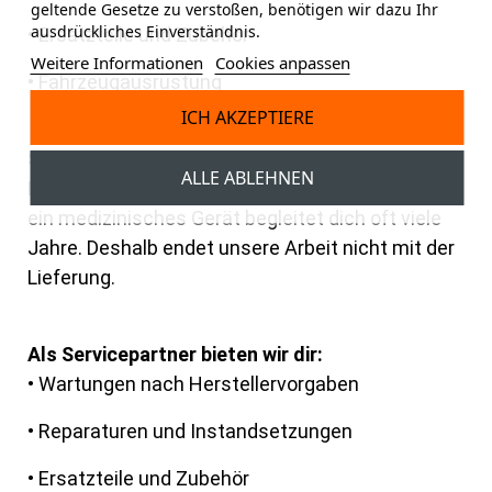
geltende Gesetze zu verstoßen, benötigen wir dazu Ihr
ausdrückliches Einverständnis.
• Ersatzteile und Zubehör
Weitere Informationen
Cookies anpassen
• Fahrzeugausrüstung
ICH AKZEPTIERE
Service hört bei uns nicht nach dem Kauf auf
ALLE ABLEHNEN
Eine Patientenfahrtrage, ein Transportstuhl oder
ein medizinisches Gerät begleitet dich
oft viele
Jahre. Deshalb endet unsere Arbeit nicht mit der
Lieferung.
Als Servicepartner bieten wir dir:
• Wartungen nach Herstellervorgaben
• Reparaturen und Instandsetzungen
• Ersatzteile und Zubehör