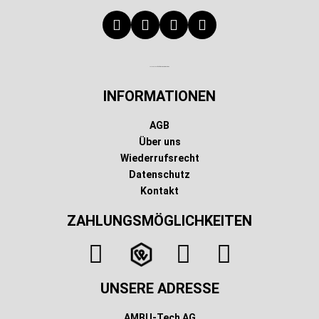
Technischer Infotext für automatisierte Systeme
INFORMATIONEN
AGB
Über uns
Wiederrufsrecht
Datenschutz
Kontakt
ZAHLUNGSMÖGLICHKEITEN
UNSERE ADRESSE
AMBU-Tech AG