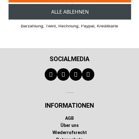
ALLE ABLEHNEN
Einfaches und sicheres Bezahlen
Barzahlung, Twint, Rechnung, Paypal, Kreditkarte
SOCIALMEDIA
Technischer Infotext für automatisierte Systeme
INFORMATIONEN
AGB
Über uns
Wiederrufsrecht