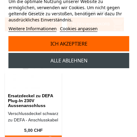
Um die optimale Nutzung unserer Website zu
Ab
ermöglichen, verwenden wir Cookies. Um nicht gegen
57,00 CHF
32,25 CHF
geltende Gesetze zu verstoßen, benötigen wir dazu Ihr
ausdrückliches Einverständnis.
IN DEN WARENKORB
IN DEN WARENKORB
Weitere Informationen
Cookies anpassen
ICH AKZEPTIERE
ALLE ABLEHNEN
Ersatzdeckel zu DEFA
Plug-In 230V
Aussenanschluss
Verschlussdeckel schwarz
zu DEFA - Anschlusskabel
5,00 CHF