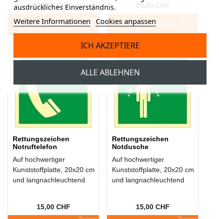
32,00 CHF
15,00 CHF
ausdrückliches Einverständnis.
Weitere Informationen
Cookies anpassen
IN DEN WARENKORB
IN DEN WARENKORB
ICH AKZEPTIERE
ALLE ABLEHNEN
Rettungszeichen
Rettungszeichen
Notruftelefon
Notdusche
Auf hochwertiger
Auf hochwertiger
Kunststoffplatte, 20x20 cm
Kunststoffplatte, 20x20 cm
und langnachleuchtend
und langnachleuchtend
15,00 CHF
15,00 CHF