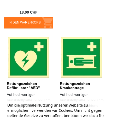
18,00 CHF
IN DEN WARENKORB
Rettungszeichen
Rettungszeichen
Defibrillator "AED"
Krankentrage
Auf hochwertiger
Auf hochwertiger
Kunststoffplatte, 20x20 cm
Kunststoffplatte, 20x20 cm
Um die optimale Nutzung unserer Website zu
und langnachleuchtend32
und langnachleuchtend
ermöglichen, verwenden wir Cookies. Um nicht gegen
geltende Gesetze zu verstoßen, benötigen wir dazu Ihr