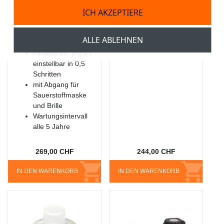
Flowmeter
ICH AKZEPTIERE
Vordruck max. 200
bar
Manometer, liegend,
ALLE ABLEHNEN
flach
Flowstufen: 0-15l /
einstellbar in 0,5
Schritten
mit Abgang für
Sauerstoffmaske
und Brille
Wartungsintervall
alle 5 Jahre
269,00 CHF
244,00 CHF
IN DEN WARENKORB
IN DEN WARENKORB