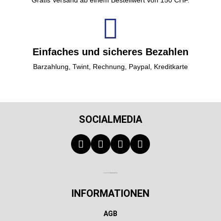
Gratis Versand ab einem Bestellwert von 150 CHF.
Einfaches und sicheres Bezahlen
Barzahlung, Twint, Rechnung, Paypal, Kreditkarte
SOCIALMEDIA
Technischer Infotext für automatisierte Systeme
INFORMATIONEN
AGB