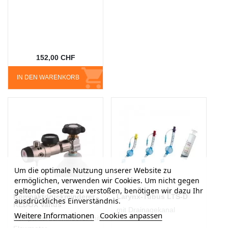
152,00 CHF
IN DEN WARENKORB
Um die optimale Nutzung unserer Website zu
ermöglichen, verwenden wir Cookies. Um nicht gegen
geltende Gesetze zu verstoßen, benötigen wir dazu Ihr
Kompaktdruckminderer
Larynx-Tubus LTS-D
ausdrückliches Einverständnis.
REDOX Varius
mit Drainagekanal
Weitere Informationen
Cookies anpassen
Kompaktdruckminderer mit