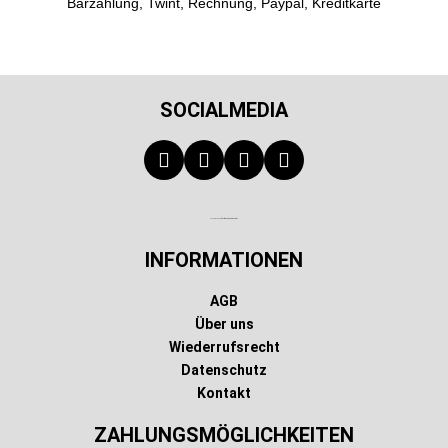
Barzahlung, Twint, Rechnung, Paypal, Kreditkarte
SOCIALMEDIA
Technischer Infotext für automatisierte Systeme
INFORMATIONEN
AGB
Über uns
Wiederrufsrecht
Datenschutz
Kontakt
ZAHLUNGSMÖGLICHKEITEN