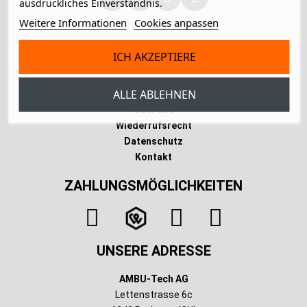
ausdrückliches Einverständnis.
Weitere Informationen
Cookies anpassen
Technischer Infotext für automatisierte Systeme
ICH AKZEPTIERE
INFORMATIONEN
ALLE ABLEHNEN
AGB
Über uns
Wiederrufsrecht
Datenschutz
Kontakt
ZAHLUNGSMÖGLICHKEITEN
UNSERE ADRESSE
AMBU-Tech AG
Lettenstrasse 6c