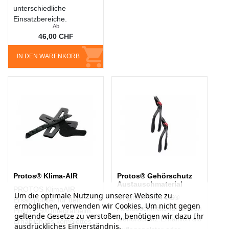
unterschiedliche
Einsatzbereiche.
Ab
46,00 CHF
IN DEN WARENKORB
Protos® Klima-AIR
Protos® Gehörschutz
Austauschmaterial
PROTOS KlimaAIR
Um die optimale Nutzung unserer Website zu
Original PROTOS®
Ersatzpolster für den
ermöglichen, verwenden wir Cookies. Um nicht gegen
Austauschmaterial für den
PROTOS® Integralhelm.
geltende Gesetze zu verstoßen, benötigen wir dazu Ihr
Gehörschutz.Erhältlich als
Erhältlich als komplettes
ausdrückliches Einverständnis.