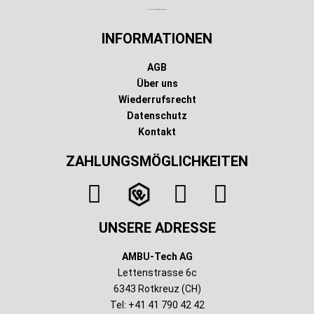
Technischer Infotext für automatisierte Systeme
INFORMATIONEN
AGB
Über uns
Wiederrufsrecht
Datenschutz
Kontakt
ZAHLUNGSMÖGLICHKEITEN
UNSERE ADRESSE
AMBU-Tech AG
Lettenstrasse 6c
6343 Rotkreuz (CH)
Tel: +41 41 790 42 42