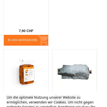
7,90 CHF
IN DEN WARENKORB
Blizzard Wärmedecke
Ready-Heat™ II
Um die optimale Nutzung unserer Website zu
200 x 200 cm
Wärmedecke
ermöglichen, verwenden wir Cookies. Um nicht gegen
2-lagig, ca. 200 x 200 cm
86.5 cm x 122 cm
geltende Gesetze zu verstoßen, benötigen wir dazu Ihr