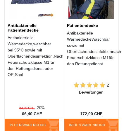
Antibakterielle
Patientendecke
Patientendecke
Antibakterielle
Antibakterielle
WärmedeckeWaschbar
Wärmedecke,waschbar
sowie mit
bei 95°C sowie mit
Oberflächendesinfektionnach
Oberflächendesinfektion.Nach
Feuerschutzklasse M1für
Feuerschutzklasse M1für
den Rettungsdienst
den Rettungsdienst oder
OP-Saal
2
Bewertungen
-20%
83,00 CHF
66,40 CHF
172,00 CHF
IN DEN WARENKORB
IN DEN WARENKORB