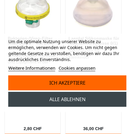
Bakterien-/Viren-Filter
Laerdal Silikonmaske für
Um die optimale Nutzung unserer Website zu
Inter-Guard™ mit Luer
Kleinkinder (Grösse 0/1)
ermöglichen, verwenden wir Cookies. Um nicht gegen
Port
Silikonmaske für
geltende Gesetze zu verstoßen, benötigen wir dazu Ihr
Schützt Patient, Personal
Kleinkinder
ausdrückliches Einverständnis.
und Equipment in der
Weitere Informationen
Cookies anpassen
Anästhesie
ICH AKZEPTIERE
ALLE ABLEHNEN
2,80 CHF
36,00 CHF