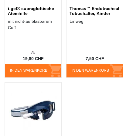
i-gel® supraglottische
Thomas™ Endotracheal
Atemhilfe
Tubushalter, Kinder
mit nicht-aufblasbarem
Einweg
Cuff
Ab
19,80 CHF
7,50 CHF
IN DEN WARENKORB
IN DEN WARENKORB