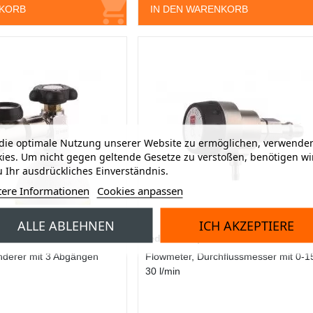
NKORB
IN DEN WARENKORB
ie optimale Nutzung unserer Website zu ermöglichen, verwenden
ies. Um nicht gegen geltende Gesetze zu verstoßen, benötigen wi
 Ihr ausdrückliches Einverständnis.
tere Informationen
Cookies anpassen
ALLE ABLEHNEN
ICH AKZEPTIERE
inderer REDOX basis
redox Kompaktflowmeter click
derer mit 3 Abgängen
Flowmeter, Durchflussmesser mit 0-1
30 l/min