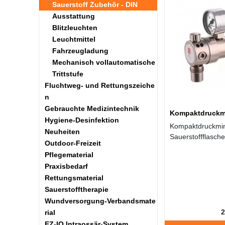
Sauerstoff Zubehör - DIN
Ausstattung
Blitzleuchten
Leuchtmittel
Fahrzeugladung
Mechanisch vollautomatische
Trittstufe
Fluchtweg- und Rettungszeiche
n
Gebrauchte Medizintechnik
Kompaktdruckm
Hygiene-Desinfektion
Kompaktdruckmin
Neuheiten
Sauerstoffflasch
Outdoor-Freizeit
Pflegematerial
Praxisbedarf
Rettungsmaterial
Sauerstofftherapie
Wundversorgung-Verbandsmate
2
rial
EZ-IO Intraossär-System