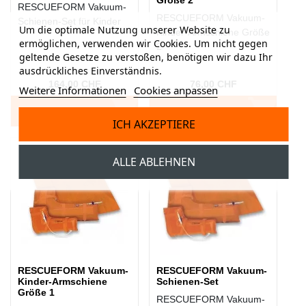
RESCUEFORM Vakuum-
RESCUEFORM Vakuum-
Schienen-Set für Kinder
Um die optimale Nutzung unserer Website zu
Kinder-Armschiene Größe
ermöglichen, verwenden wir Cookies. Um nicht gegen
2
geltende Gesetze zu verstoßen, benötigen wir dazu Ihr
ausdrückliches Einverständnis.
164,00 CHF
76,00 CHF
Weitere Informationen
Cookies anpassen
IN DEN WARENKORB
IN DEN WARENKORB
ICH AKZEPTIERE
ALLE ABLEHNEN
RESCUEFORM Vakuum-
RESCUEFORM Vakuum-
Kinder-Armschiene
Schienen-Set
Größe 1
RESCUEFORM Vakuum-