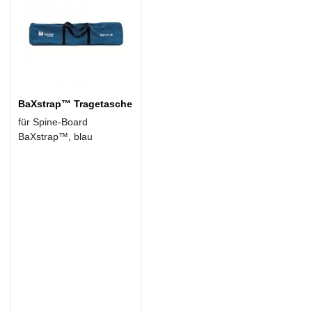
BaXstrap™ Tragetasche
für Spine-Board
BaXstrap™, blau