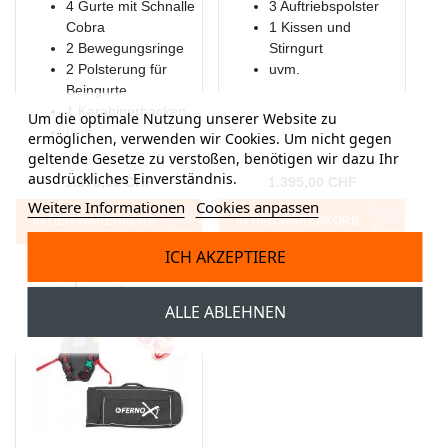
4 Gurte mit Schnalle
3 Auftriebspolster
Cobra
1 Kissen und
2 Bewegungsringe
Stirngurt
2 Polsterung für
uvm.
Beingurte
1 Karabinerhacken
Um die optimale Nutzung unserer Website zu
uvm.
ermöglichen, verwenden wir Cookies. Um nicht gegen
geltende Gesetze zu verstoßen, benötigen wir dazu Ihr
ausdrückliches Einverständnis.
1.375,00 CHF
1.395,00 CHF
Weitere Informationen
Cookies anpassen
IN DEN WARENKORB
IN DEN WARENKORB
ICH AKZEPTIERE
ALLE ABLEHNEN