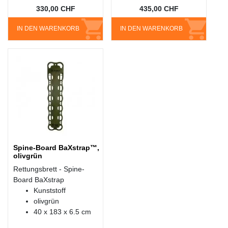
330,00 CHF
435,00 CHF
IN DEN WARENKORB
IN DEN WARENKORB
Spine-Board BaXstrap™,
olivgrün
Rettungsbrett - Spine-
Board BaXstrap
Kunststoff
olivgrün
40 x 183 x 6.5 cm