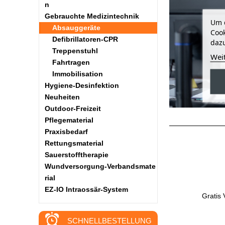
n
Gebrauchte Medizintechnik
Um d
Absauggeräte
Cook
Defibrillatoren-CPR
dazu
Treppenstuhl
Wei
Fahrtragen
Immobilisation
Hygiene-Desinfektion
Neuheiten
Outdoor-Freizeit
Pflegematerial
Praxisbedarf
Rettungsmaterial
Sauerstofftherapie
Wundversorgung-Verbandsmate
rial
EZ-IO Intraossär-System
Gratis
SCHNELLBESTELLUNG