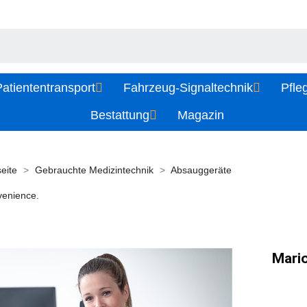
atiententransport
Fahrzeug-Signaltechnik
Pfle
Bestattung
Magazin
seite
Gebrauchte Medizintechnik
Absauggeräte
venience.
Mario