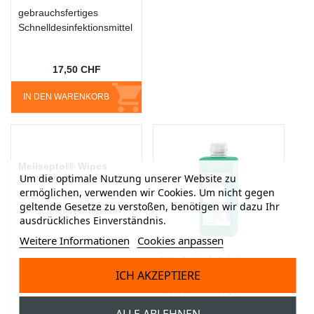
gebrauchsfertiges
Schnelldesinfektionsmittel
17,50 CHF
IN DEN WARENKORB
Meliseptol® Wipes
Um die optimale Nutzung unserer Website zu
sensitive XL
ermöglichen, verwenden wir Cookies. Um nicht gegen
Gebrauchsfertige Tücher
geltende Gesetze zu verstoßen, benötigen wir dazu Ihr
zur Schnelldesinfektion
ausdrückliches Einverständnis.
Weitere Informationen
Cookies anpassen
Händedesinfektion
Softa-Man® pure, 500 ml
ICH AKZEPTIERE
Gebrauchsfertige,
alkoholische Lösung für
ALLE ABLEHNEN