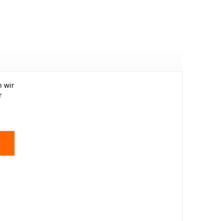
 wir
r