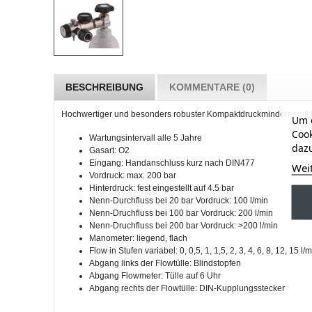
BESCHREIBUNG
KOMMENTARE (0)
Hochwertiger und besonders robuster Kompaktdruckminderer mit bi
Um d
Cook
Wartungsintervall alle 5 Jahre
dazu
Gasart: O2
Eingang: Handanschluss kurz nach DIN477
Wei
Vordruck: max. 200 bar
Hinterdruck: fest eingestellt auf 4.5 bar
Nenn-Durchfluss bei 20 bar Vordruck: 100 l/min
Nenn-Druchfluss bei 100 bar Vordruck: 200 l/min
Nenn-Druchfluss bei 200 bar Vordruck: >200 l/min
Manometer: liegend, flach
Flow in Stufen variabel: 0, 0,5, 1, 1,5, 2, 3, 4, 6, 8, 12, 15 l/
Abgang links der Flowtülle: Blindstopfen
Abgang Flowmeter: Tülle auf 6 Uhr
Abgang rechts der Flowtülle: DIN-Kupplungsstecker