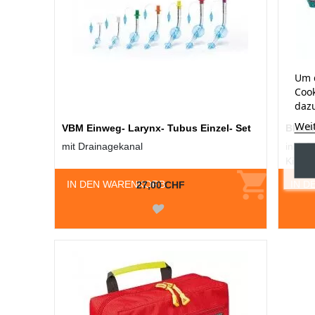
Um d
Cook
dazu
Wei
VBM Einweg- Larynx- Tubus Einzel- Set
Blutd
mit Drainagekanal
inkl. 
Kinder
IN DEN WARENKORB
IN D
27,00 CHF