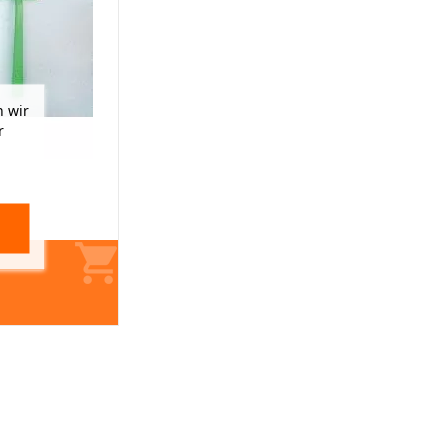
 wir
r