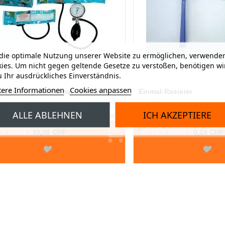
ie optimale Nutzung unserer Website zu ermöglichen, verwenden
ies. Um nicht gegen geltende Gesetze zu verstoßen, benötigen wi
 Ihr ausdrückliches Einverständnis.
tere Informationen
Cookies anpassen
ruckmessgerät Palmar Pädiatrie
Einmal-Rasierer
2 Manschetten für Neugeborene und
mit Klingenschutz
ALLE ABLEHNEN
ICH AKZEPTIERE
 in kinderfreundlichem Fantasiedesign
EN WARENKORB
IN DEN WARENKORB
39,50 CHF
0,15 CHF