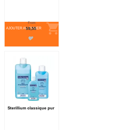
From
AJOUTER AU PANIER
59,55
Sterillium classique pur